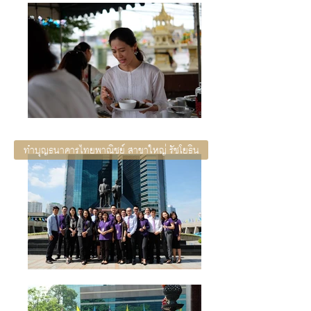
ทำบุญธนาคารไทยพาณิชย์ สาขาใหญ่ รัชโยธิน