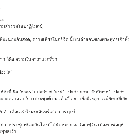
,
มณะ
ความสำรวมในปาฏิโมกข์,
ี่นั่งนอนอันสงัด, ความเพียรในอธิจิต นี้เป็นคำสอนของพระพุทธเจ้าทั้ง
มาก ก็คือ ความในคาถาแรกที่ว่า 
ผ่องใส"
้ดังนี้ คือ "จาตุร" แปลว่า ๔ "องค์" แปลว่า ส่วน "สันนิบาต" แปลว่า 
มายความว่า "การประชุมด้วยองค์ ๔" กล่าวคือมีเหตุการณ์พิเศษที่เกิด
ญ ขึ้น 15 ค่ำ เดือน 3 ซึ่งพระจันทร์เสวยมาฆฤกษ์
พุทธเจ้า