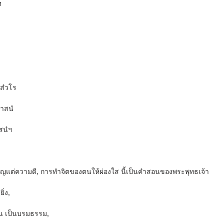
ฯ
สํวโร
นาสนํ
สนํฯ
พ็ญแต่ความดี, การทำจิตของตนให้ผ่องใส นี้เป็นคำสอนของพระพุทธเจ้า
ิ่ง,
าน เป็นบรมธรรม,