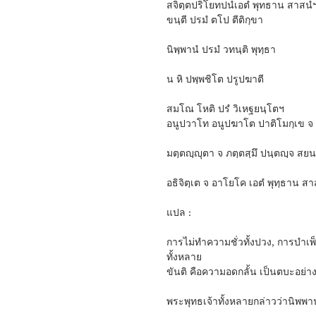
สจิตฺตปริโยทปนํเอตํ พุทธาน สาสนํ
ขนฺตี ปรมํ ตโป ตีติกฺขา
นิพฺพานํ ปรมํ วทนฺติ พุทฺธา
น หิ ปพฺพชิโต ปรูปฆาตี
สมโณ โหติ ปรํ วิเหฐยนฺโตฯ
อนูปวาโท อนูปฆาโต ปาติโมกฺเข จ 
มตฺตญฺญุตา จ ภตฺตสฺมึ ปนฺตญฺจ สย
อธิจิตฺเต จ อาโยโค เอตํ พุทฺธาน สา
แปล :
การไม่ทำความชั่วทั้งปวง, การบำเ
ทั้งหลาย
ขันติ คือความอดกลั้น เป็นตบะอย่างย
พระพุทธเจ้าทั้งหลายกล่าวว่านิพพ