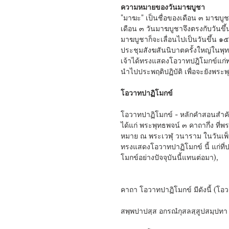
ความหมายของวันมาฆบูชา
"มาฆะ" เป็นชื่อของเดือน ๓ มาฆบู
เดือน ๓ วันมาฆบูชาจึงตรงกับวันขึ้น
มาฆบูชาก็จะเลื่อนไปเป็นวันขึ้น ๑๕
ประชุมสังฆสันนิบาตครั้งใหญ่ในพุท
เจ้าได้ทรงแสดงโอวาทปฎิโมกข์แก่พร
นำไปประพฤติปฏิบัติ เพื่อจะยังพระพ
โอวาทปาฏิโมกข์
โอวาทปาฏิโมกข์ - หลักคำสอนสำ
ได้แก่ พระพุทธพจน์ ๓ คาถากึ่ง ที่
หมาย ณ พระเวฬุ วนาราม ในวันเพ็ญเ
ทรงแสดงโอวาทปาฏิโมกข์ นี้ แก่ที
โมกข์อย่างปัจจุบันนี้แทนต่อมา),
คาถา โอวาทปาฏิโมกข์ มีดังนี้ (โอว
สพฺพปาปสฺส อกรณํกุสลสฺสูปสมฺปทา