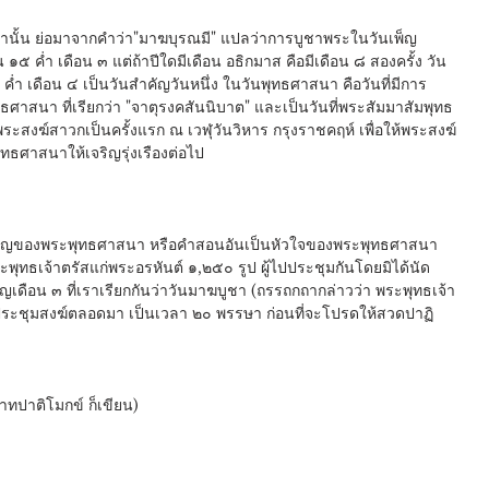
ชานั้น ย่อมาจากคำว่า"มาฆบุรณมี" แปลว่าการบูชาพระในวันเพ็ญ 
 ๑๕ ค่ำ เดือน ๓ แต่ถ้าปีใดมีเดือน อธิกมาส คือมีเดือน ๘ สองครั้ง วัน
 ค่ำ เดือน ๔ เป็นวันสำคัญวันหนึ่ง ในวันพุทธศาสนา คือวันที่มีการ
ธศาสนา ที่เรียกว่า "จาตุรงคสันนิบาต" และเป็นวันที่พระสัมมาสัมพุทธ
ะสงฆ์สาวกเป็นครั้งแรก ณ เวฬุวันวิหาร กรุงราชคฤห์ เพื่อให้พระสงฆ์
ุทธศาสนาให้เจริญรุ่งเรืองต่อไป
คัญของพระพุทธศาสนา หรือคำสอนอันเป็นหัวใจของพระพุทธศาสนา 
พระพุทธเจ้าตรัสแก่พระอรหันต์ ๑,๒๕๐ รูป ผู้ไปประชุมกันโดยมิได้นัด
ดือน ๓ ที่เราเรียกกันว่าวันมาฆบูชา (ถรรถกถากล่าวว่า พระพุทธเจ้า
่ประชุมสงฆ์ตลอดมา เป็นเวลา ๒๐ พรรษา ก่อนที่จะโปรดให้สวดปาฏิ
าทปาติโมกข์ ก็เขียน)