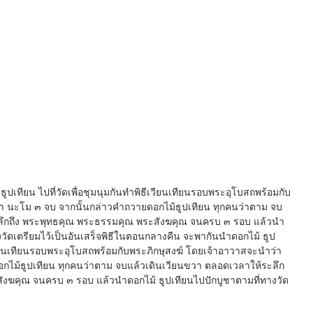
เทียน ไปที่วัดเพื่อชุมนุมกันทำพิธีเวียนเทียนรอบพระอุโบสถพร้อมกับ
่า นะโม ๓ จบ จากนั้นกล่าวคำถวายดอกไม้ธูปเทียน ทุกคนว่าตาม จบ
ลึกถึง พระพุทธคุณ พระธรรมคุณ พระสังฆคุณ จนครบ ๓ รอบ แล้วนำ
งวัดเตรียมไว้เป็นอันเสร็จพิธีในตอนกลางคืน จะพากันนำดอกไม้ ธูป
ีเวียนเทียนรอบพระอุโบสถพร้อมกับพระภิกษุสงฆ์ โดยเจ้าอาวาสจะนำว่า 
กไม้ธูปเทียน ทุกคนว่าตาม จบแล้วเดินเวียนขวา ตลอดเวลาให้ระลึก
ังฆคุณ จนครบ ๓ รอบ แล้วนำดอกไม้ ธูปเทียนไปปักบูชาตามที่ทางวัด