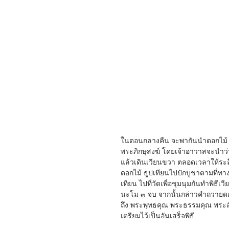
ในตอนกลางคืน จะพากันนำดอกไม้ ธูป
พระภิกษุสงฆ์ โดยเจ้าอาวาสจะนำว
แล้วเดินเวียนขวา ตลอดเวลาให้ระ
ดอกไม้ ธูปเทียนไปปักบูชาตามที่ทา
เทียน ไปที่วัดเพื่อชุมนุมกันทำพิธ
นะโม ๓ จบ จากนั้นกล่าวคำถวายดอ
ถึง พระพุทธคุณ พระธรรมคุณ พระส
เตรียมไว้เป็นอันเสร็จพิธี