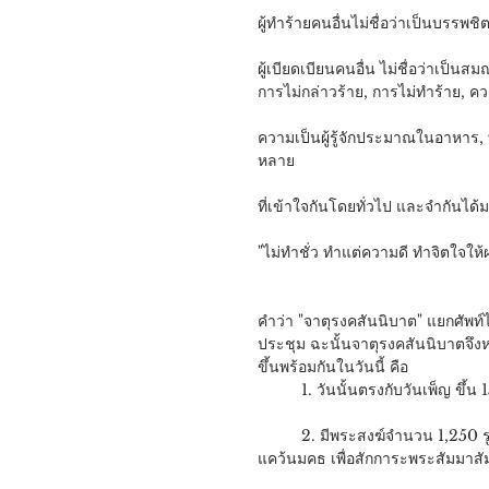
ผู้ทำร้ายคนอื่นไม่ชื่อว่าเป็นบรรพชิต
ผู้เบียดเบียนคนอื่น ไม่ชื่อว่าเป็นส
การไม่กล่าวร้าย, การไม่ทำร้าย, 
ความเป็นผู้รู้จักประมาณในอาหาร, ท
หลาย
ที่เข้าใจกันโดยทั่วไป และจำกันได้
"ไม่ทำชั่ว ทำแต่ความดี ทำจิตใจให้
คำว่า "จาตุรงคสันนิบาต" แยกศัพท์ได
ประชุม ฉะนั้นจาตุรงคสันนิบาตจึงห
ขึ้นพร้อมกันในวันนี้ คือ
          1. วันนั้นตรงกับวันเพ็
          2. มีพระสงฆ์จำนวน 1,250 รูป มาประชุมพร้อมกันโดยมิได้นัดหมาย ณ วัดเวฬุวัน เมืองราชคฤห์ 
แคว้นมคธ เพื่อสักการะพระสัมมาสัม