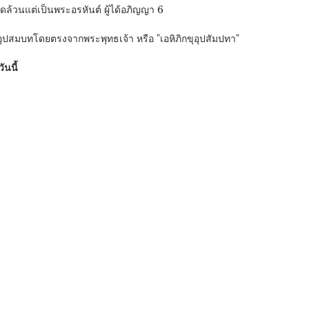
ทั้งหมดล้วนแต่เป็นพระอรหันต์ ผู้ได้อภิญญา 6
้รับการอุปสมบทโดยตรงจากพระพุทธเจ้า หรือ "เอหิภิกขุอุปสัมปทา" 
นนี้