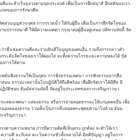
้วยดีและสำเร็จลุล่วงตามจุดประสงค์ เพื่อเป็นการฝึกสมาธิ ฝึกสติของเรา
ประเภทของการรักษาศีล
ศส่วนบุญส่วนกุศล การกรวดน้ำ ให้กับผู้อื่น เพื่อเป็นการฝึกจิตใจของ
มปรารถนาดี ให้มีความเมตตา กรุณาต่อผู้อื่นอยู่เสมอ ปติทานมัยนี้ จัด
าะว่าชื่นชมความดีและร่วมยินดีในบุญของคนอื่น รวมถึงการกล่าวคำ
เพื่อยกระดับจิตใจของเราให้ผ่องใส ละทิ้งความโกรธและความหลงได้ ปัต
ของการให้ทาน
ารหมั่นฟังธรรมให้เป็นกุศล การฟังธรรมเทศนา การฟังธรรมจากสื่อ
ธรรมะเหล่านั้นไปปฏิบัติให้ถึงดีพร้อม เพื่อฝึกจิตเราให้มีศีล มี
ูก ปฏิบัติชอบ ธัมมัสสวนมัยนี้ จัดอยู่ในประเภทของการเจริญภาวนา
ารแสดงเทศนา แสดงธรรม หรือการถ่ายทอดธรรมะให้แก่บุคคลอื่น เพื่อ
งตามทำนองคลองธรรม รวมทั้งเป็นการสืบทอดพระพุทธศานาไปด้วย ธัมม
การเจริญภาวนา
ห็นตรงตามความหมาย การมีความคิดที่เห็นตรง ถูกต้อง จะทำให้เรา
ความดี ละกิเลส ละเว้นความชั่วทั้งหลายได้ มีสติปัญญา อยู่ในการ