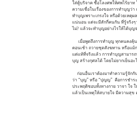
ใส่ตู้บริจาค ซื้อโลงศพให้ศพไร้ยาท
ความเชื่อในเรื่องของการทำบุญว่า เ
ทำบุญเพราะเกรงใจ หรือด้วยเหตุผล
แน่นอน แต่จะมีสักกี่คนกัน ที่รู้จร
ไม่? แล้วจะทำบุญอย่างไรให้ได้บุญจ
     เมื่อพูดถึงการทำบุญ ทุกคนคงคุ้นชินกับภาพของการจุดธูปเทียนถือดอกไม้ไหว้พระ ทำบุญใส่บาตรใน
ตอนเช้า ถวายชุดสังฆทาน หรือแม้กระท
แต่แท้ที่จริงแล้ว การทำบุญสามารถทำ
บุญ สร้างกุศลได้ โดยไม่ยากเย็นอะ
    ก่อนอื่นเราต้องมาทำความรู้จักกันก่อนว่า การทำบุญคืออะไร คำว่าบุญหมายถึงอะไร ความหมายของคำ
ว่า “บุญ” หรือ “ปุญญ”  คือการชำระ
ประพฤติชอบทั้งทางกาย วาจา ใจ ให้
แล้วเป็นเหตุให้สบายใจ มีความสุข ควา