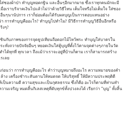
 ใส่ซองผ้าป่า ทำบุญทอดกฐิน และอื่นๆอีกมากมาย ซึ่งเราทุกคนมักจะมี
มื่อเราบริจาคเงินไปแล้วไม่ว่าด้วยวิธีไหน เต็มใจหรือไม่เต็มใจ ใส่ซอง
อื่นๆนานัปการ เราก็ย่อมต้องได้รับผลบุญเป็นการตอบแทนอย่าง
ิงๆว่า การทำบุญคืออะไร? ทำบุญไปทำไม? มีวิธีการทำบุญวิธีอื่นอีกหรือ
ริงๆ?
ั่งถวายปัจจัยอื่นๆ หยอดเงินใส่ตู้บุญที่ตั้งไว้ตามจุดต่างๆภายในวัด 
ได้ทุกที่ ทุกเวลา ถึงแม้ว่าเราจะอยู่ที่บ้านก็ตาม เราก็สามารถสร้าง
ไรเลย
ล้าง เครื่องชำระสันดานให้หมดจด ให้บริสุทธิ์ ให้มีความประพฤติดี 
เป็นความดี ความสุขและเป็นกุศลธรรม ซึ่งก็คือ อะไรก็ตามที่ท่านทำ
มเจริญ หมดสิ้นกิเลสเหตุที่ดับทุกข์ทั้งปวงลงได้ เรียกว่า “บุญ” ทั้งสิ้น