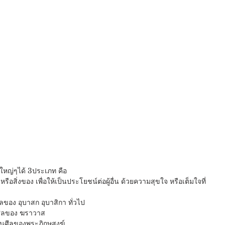
ใหญ่ๆได้ 3ประเภท คือ
ือสิ่งของ เพื่อให้เป็นประโยชน์ต่อผู้อื่น ด้วยความสุขใจ หรือเต็มใจที่
ีลของ อุบาสก อุบาสิกา ทั่วไป
   ศีล 8 ข้อ เป็นศีลของ ฆราวาส
     ศีล 227 ข้อ เป็นศีลของพระภิกษุสงฆ์