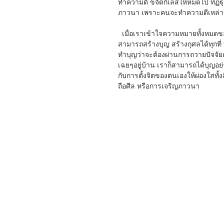
ทำความดี ขจัดกิเลสให้หมดไป ทิฏฐุ
ภาวนา เพราะคนจะทำความดีเหล่านี้
  เมื่อเราเข้าใจความหมายทั้งหมดของการทำบุญแล้วนั้น เราก็จะสามารถเข้าใจได้อย่างถ่องแท้ และ
สามารถสร้างบุญ สร้างกุศลได้ทุกที
ทำบุญว่าจะต้องผ่านการถวายปัจจัยต่
เฉยๆอยู่บ้าน เราก็สามารถได้บุญอย่
กับการตั้งจิตของตนเองให้ผ่องใสทั้ง
ถือศีล หรือการเจริญภาวนา