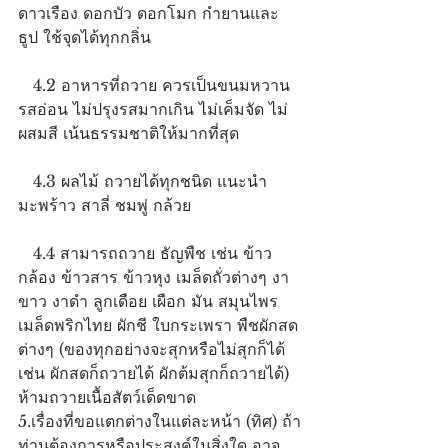
ดาวเรือง ดอกบัว ดอกโมก กำยานและ
ธูป ใช้จุดได้ทุกกลิ่น
   4.2 อาหารที่ถวาย ควรเป็นขนมหวาน 
รสอ่อน ไม่ปรุงรสมากเกิน ไม่เค็มจัด ไม่
ผสมสี เน้นธรรมชาติให้มากที่สุด
   4.3 ผลไม้ ถวายได้ทุกชนิด แนะนำ
มะพร้าว สาลี่ ชมพู่ กล้วย
   4.4 สามารถถวาย ธัญพืช เช่น ข้าว
กล้อง ข้าวสาร ข้าวหุง เมล็ดถั่วต่างๆ งา
ขาว งาดำ ลูกเดือย เผือก มัน สมุนไพร 
เมล็ดพริกไทย ผักชี ใบกระเพรา พืชผักสด
ต่างๆ (ของทุกอย่างจะสุกหรือไม่สุกก็ได้ 
เช่น ผักสดก็ถวายได้ ผักต้มสุกก็ถวายได้) 
ห้ามถวายเนื้อสัตว์เด็ดขาด
5.เรื่องที่ขอแตกต่างในแต่ละหน้า (ทิศ) ถ้า
ท่านต้องการหรือประสงค์ในสิ่งใด อาจ