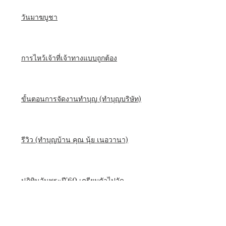
วันมาฆบูชา
การไหว้เจ้าที่เจ้าทางแบบถูกต้อง
ขั้นตอนการจัดงานทำบุญ (ทำบุญบริษัท)
รีวิว (ทำบุญบ้าน คุณ นุ้ย เนอวานา)
ปฎิทินวันพระปี'60 เตรียมตัวไปวัด
หลักการทำบุญฉบับพุทธศาสนา